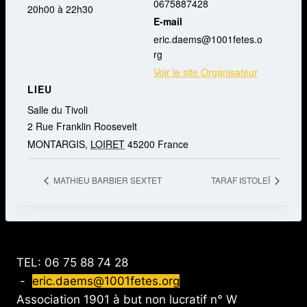
0675887428
20h00 à 22h30
E-mail
eric.daems@1001fetes.o
rg
Voir le site Organisateur
LIEU
Salle du Tivoli
2 Rue Franklin Roosevelt
MONTARGIS
,
LOIRET
45200
France
MATHIEU BARBIER SEXTET
TARAF ISTOLEÏ
TEL: 06 75 88 74 28
-
eric.daems@1001fetes.org
Association 1901 à but non lucratif n° W