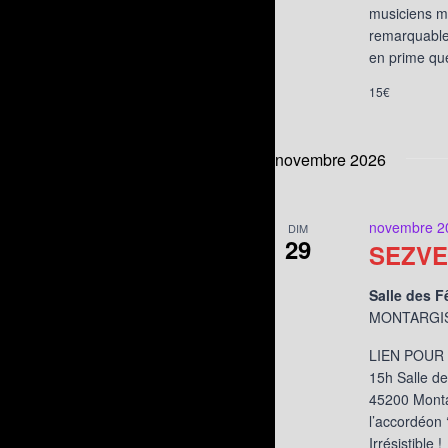
musiciens ma
remarquable 
en prime que
15€
novembre 2026
novembre 2
DIM
29
SEZV
Salle des F
MONTARGIS,
LIEN POUR 
15h Salle de
45200 Monta
l’accordéon
Irrésistible