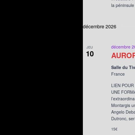
la péninsule
décembre 2026
décembre 2
JEU
10
AUROR
Salle du Ti
France
LIEN POUR
UNE FORMAT
l’extraordin
Montargis un
Angelo Deba
Dutronc, se
15€