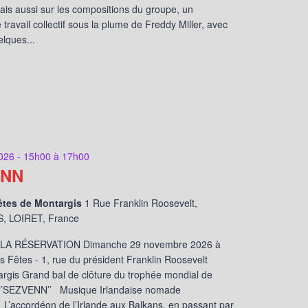
is aussi sur les compositions du groupe, un
travail collectif sous la plume de Freddy Miller, avec
lques...
026 - 15h00
à
17h00
ENN
êtes de Montargis
1 Rue Franklin Roosevelt,
 LOIRET, France
LA RÉSERVATION Dimanche 29 novembre 2026 à
s Fêtes - 1, rue du président Franklin Roosevelt
rgis Grand bal de clôture du trophée mondial de
 ‘’SEZVENN’’ Musique Irlandaise nomade
 ! L’accordéon de l’Irlande aux Balkans, en passant par