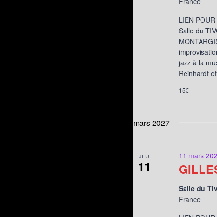
France
LIEN POUR 
Salle du TIV
MONTARGIS S
improvisatio
jazz à la mu
Reinhardt et
15€
mars 2027
11 mars 202
JEU
11
GILLE
Salle du Ti
France