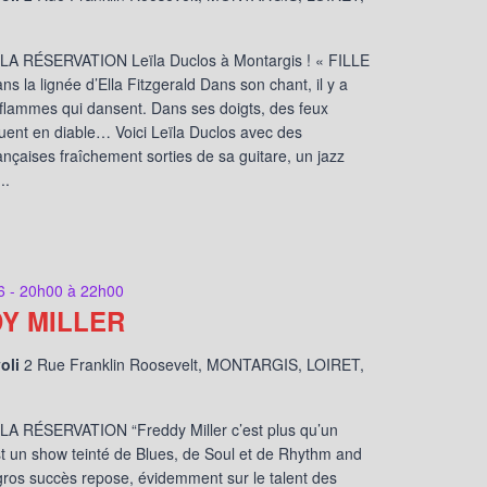
A RÉSERVATION Leïla Duclos à Montargis ! « FILLE
s la lignée d’Ella Fitzgerald Dans son chant, il y a
lammes qui dansent. Dans ses doigts, des feux
guent en diable… Voici Leïla Duclos avec des
nçaises fraîchement sorties de sa guitare, un jazz
..
6 - 20h00
à
22h00
Y MILLER
voli
2 Rue Franklin Roosevelt, MONTARGIS, LOIRET,
A RÉSERVATION “Freddy Miller c’est plus qu’un
st un show teinté de Blues, de Soul et de Rhythm and
gros succès repose, évidemment sur le talent des