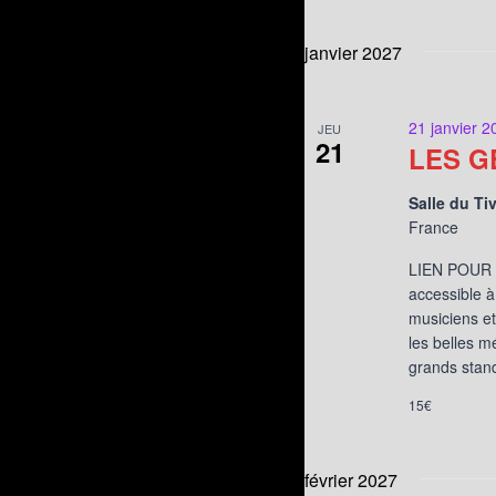
janvier 2027
21 janvier 2
JEU
21
LES G
Salle du Ti
France
LIEN POUR L
accessible à
musiciens et
les belles m
grands stand
15€
février 2027