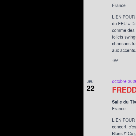
France
LIEN POUR L
du FEU » Dan
comme des f
follets swin
chansons fra
aux accents.
15€
octobre 202
JEU
22
FREDD
Salle du Ti
France
LIEN POUR L
concert, c’e
Blues !” Ce 