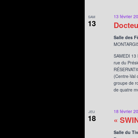
13 février 2
SAM
13
Docteu
Salle des F
MONTARGIS,
SAMEDI 13 F
rue du Prés
RÉSERVATION
(Centre-Val 
groupe de r
de quatre mu
18 février 2
JEU
18
« SWI
Salle du Ti