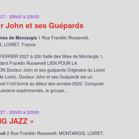
027 - 20h00
à
23h00
r John et ses Guépards
êtes de Montargis
1 Rue Franklin Roosevelt,
 LOIRET, France
EVRIER 2027 à 20h Salle des fêtes de Montargis 1,
ident Franklin Roosevelt LIEN POUR LA
 Docteur John et ses guépards Originaire du Loiret
de Loire), Docteur John et ses Guépards est un
ock’n’roll formé au début des années 2020. Composé
siciens expérimentés, le groupe...
027 - 20h00
à
22h00
NG JAZZ »
voli
2 Rue Franklin Roosevelt, MONTARGIS, LOIRET,