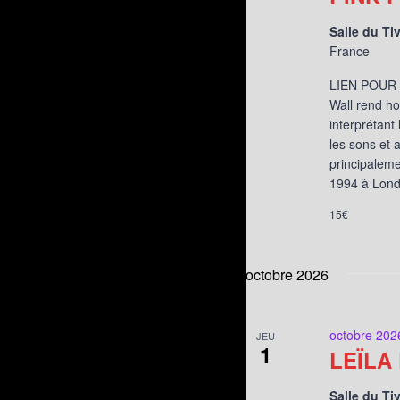
Salle du Ti
France
LIEN POUR L
Wall rend h
interprétant
les sons et 
principaleme
1994 à Lond
15€
octobre 2026
octobre 202
JEU
1
LEÏLA
Salle du Ti